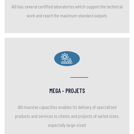
MEGA – PROJETS
AOI massive capacities enables its delivery of specialized
products and services to clients and projects of varied sizes,
especially large-sized
Contactez - Nous
Kilo 17, Misr Suez Road - Le Caire -- Egypte
00202-22672297
Télécopie : 00202-25588017 / 25182385