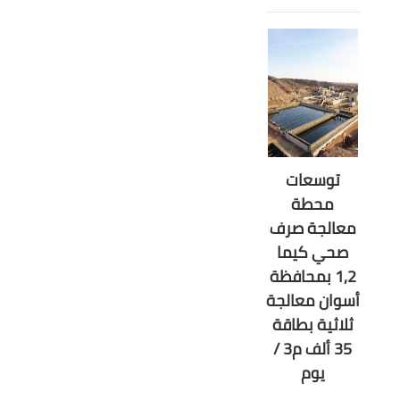
توسعات
محطة
معالجة صرف
صحي كيما
1,2 بمحافظة
أسوان معالجة
ثلاثية بطاقة
35 ألف م3 /
يوم