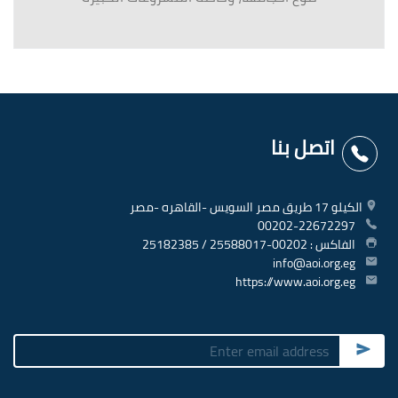
00202-22672297
الفاكس : 00202-25588017 / 25182385
info@aoi.org.eg
https://www.aoi.org.eg
Submit
وثائق ومعلومات
عن الهيئه
المشروعات
منصة سجل الموردين
الاخبار
اتصل بنا