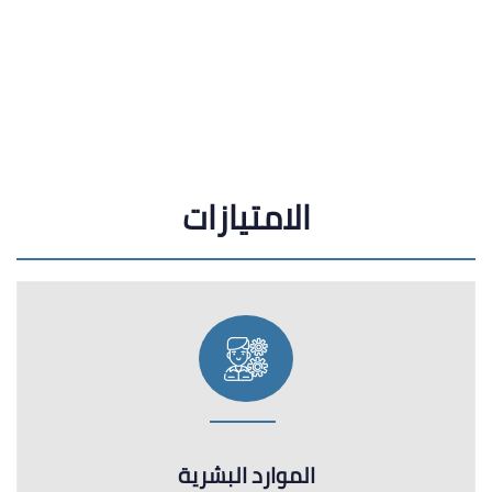
الموارد البشرية
أكثر من 15000 من العاملين المهندسين والفنيين
المؤهلين بأعلى الشهادات والخبرات فى المجالات الفنية
المتعددة ، كما تمتلك الهيئة العربية للتصنيع معهداً فنياً
ومركزين لمتابعة أعمال التدريب المستمر