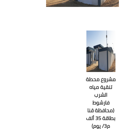
مشروع محطة
تنقية مياه
الشرب
فارشوط
(محافظة قنا
بطاقة 35 ألف
م3/ يوم)