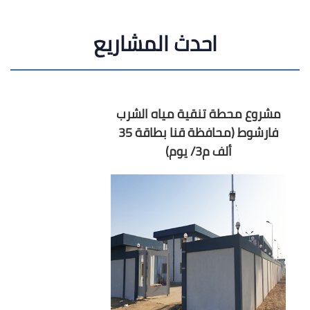
سيارات المراكز التكنولوجية
الحكومية المُتنقلة مصنع قادر
احدث المشاريع
للصناعات المتطورة
سيارات نقل الأموال. مصنع قادر
مشروع محطة تنقية مياه الشرب
للصناعات المتطورة
فارشوط (محافظة قنا بطاقة 35
ألف م3/ يوم)