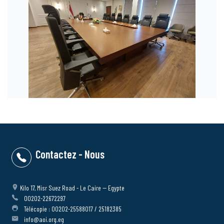
Contactez - Nous
Kilo 17, Misr Suez Road - Le Caire -- Egypte
00202-22672297
Télécopie : 00202-25588017 / 25182385
info@aoi.org.eg