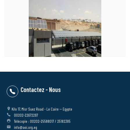
Contactez - Nous
Kilo 17, Misr Suez Road - Le Caire -- Egypte
00202-22672297
Télécopie : 00202-25588017 / 25182385
info@aoi.org.eg