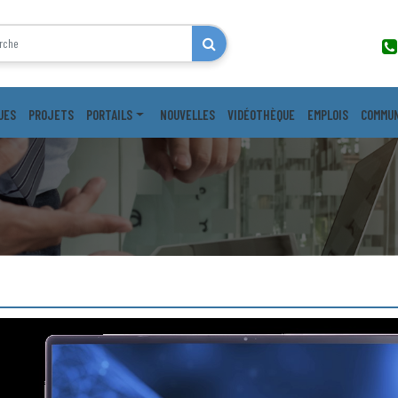
UES
PROJETS
PORTAILS
NOUVELLES
VIDÉOTHÈQUE
EMPLOIS
COMMUN