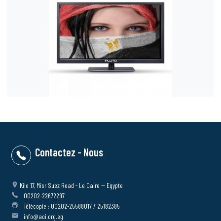
Contactez - Nous
Kilo 17, Misr Suez Road - Le Caire -- Egypte
00202-22672297
Télécopie : 00202-25588017 / 25182385
info@aoi.org.eg