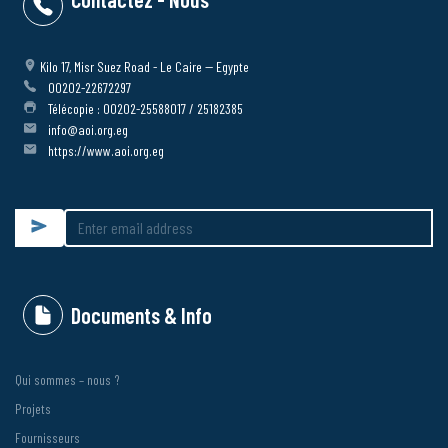
Kilo 17, Misr Suez Road - Le Caire -- Egypte
00202-22672297
Télécopie : 00202-25588017 / 25182385
info@aoi.org.eg
https://www.aoi.org.eg
Submit
Documents & Info
Qui sommes – nous ?
Projets
Fournisseurs