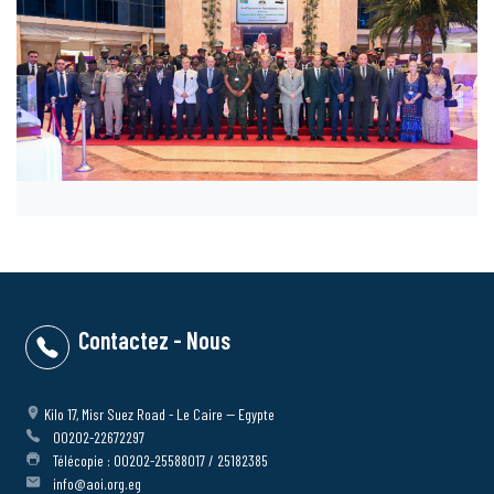
Contactez - Nous
Kilo 17, Misr Suez Road - Le Caire -- Egypte
00202-22672297
Télécopie : 00202-25588017 / 25182385
info@aoi.org.eg