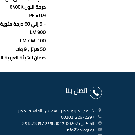
درجة اللون
6400K
PF = 0.9
- 5 إلي 60 درجة مئوية.
900 LM
100 LM / W
50 هرتز , 9 وات
ضمان الهيئة العربية لل
اتصل بنا
الكيلو 17 طريق مصر السويس -القاهره -مصر
00202-22672297
الفاكس : 00202-25588017 / 25182385
info@aoi.org.eg