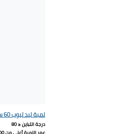
لمبة ليد تيوب 60 سم 9 وات
درجة التباين
≤
80
عمر اللمبة أعلى من 30.000 ساعة عند