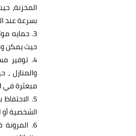
المخزنة، حي
بسرعة عند ال
3.
حمايه موث
حيث يمكن وضع
4.
توفير مس
والمنازل ، 
مبعثرة في ا
5.
الاحتفاظ 
الشخصية أو 
6.
المرونة ف