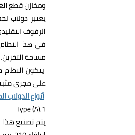
ومخازن قطع الغي
يعتبر دولاب لح
الرفوف التقليدي
في هذا النظام ي
مساحة التخزين.
يتكون النظام 
على مجرى مثبته
أنواع الدولاب ا
1.(Type (A
يتم تصنيع هذا 
ارتافاع
210
سم و