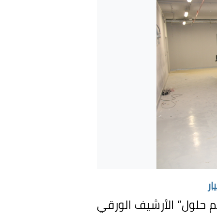
ار
م حلول
”
الأرشيف الورقي