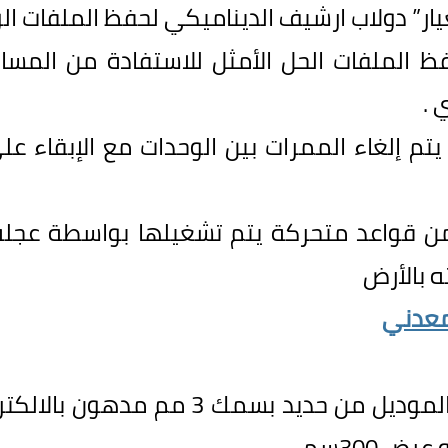
ار
”
دولاب ارشيف
الديناميكي لحفظ الملفات الو
فظ الملفات
الحل الأمثل للاستفادة من المسا
 .
تم إلغاء الممرات بين الوحدات مع الإبقاء عل
من قواعد متحركة يتم تشغيلها بواسطة عجل
 بالأرض
لمعدني
الموديل من حديد بسمك
3
مم مدهون بالالكت
 عرض
300
سم