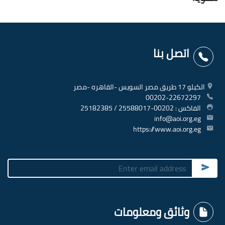
اتصل بنا
الكيلو 17 طريق مصر السويس -القاهره -مصر
00202-22672297
الفاكس : 00202-25588017 / 25182385
info@aoi.org.eg
https://www.aoi.org.eg
Submit
وثائق ومعلومات