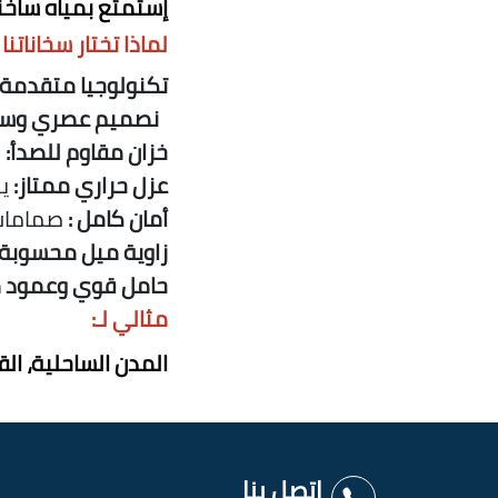
إستمتع بمياه ساخن
لماذا تختار سخاناتن
تكنولوجيا متقدمة
نصميم عصري وسه
خزان مقاوم للصدأ
:
م
عزل حراري ممتاز
:
يحا
أمان كامل
:
صمامات 
زاوية ميل محسوبة
حامل قوي وعمود 
مثالي لـ
:
المدن الساحلية، الق
اتصل بنا