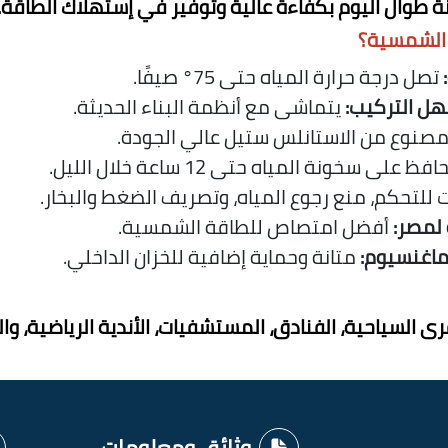
ة طوال اليوم بكفاءة عالية وتوفير في إستهلاك الطاقة
.
ا الشمسية؟
:
تصل درجة حرارة المياه حتى 75° صيفًا
.
ل التركيب
:
يتماشى مع أنظمة البناء الحديثة
.
صنوع من الاستانلس ستيل عالي الجودة
.
فظ على سخونة المياه حتى 12 ساعة خلال الليل
.
للتحكم، منع رجوع المياه، وتصريف الضغط والبخار
.
 لمصر
:
أفضل امتصاص للطاقة الشمسية
.
ماغنسيوم
:
متانة وحماية إضافية للخزان الداخلي
.
رى السياحية، الفنادق، المستشفيات، الأندية الرياضية، و
وثائق ومعلومات