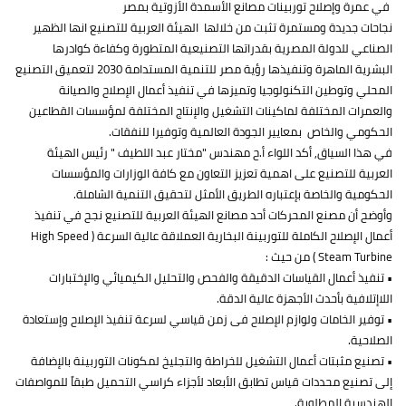
في عمرة وإصلاح توربينات مصانع الأسمدة الأزوتية بمصر
نجاحات جديدة ومستمرة تثبت من خلالها الهيئة العربية للتصنيع انها الظهير
الصناعي للدولة المصرية بقدراتها التصنيعية المتطورة وكفاءة كوادرها
البشرية الماهرة وتنفيذها رؤية مصر للتنمية المستدامة 2030 لتعميق التصنيع
المحلي وتوطين التكنولوجيا وتميزها في تنفيذ أعمال الإصلاح والصيانة
والعمرات المختلفة لماكينات التشغيل والإنتاج المختلفة لمؤسسات القطاعين
الحكومي والخاص بمعايير الجودة العالمية وتوفيرا للنفقات.
في هذا السياق, أكد اللواء أ.ح مهندس "مختار عبد اللطيف " رئيس الهيئة
العربية للتصنيع على اهمية تعزيز التعاون مع كافة الوزارات والمؤسسات
الحكومية والخاصة بإعتباره الطريق الأمثل لتحقيق التنمية الشاملة.
وأوضح أن مصنع المحركات أحد مصانع الهيئة العربية للتصنيع نجح في تنفيذ
أعمال الإصلاح الكاملة للتوربينة البخارية العملاقة عالية السرعة ( High Speed
Steam Turbine ) من حيث :
• تنفيذ أعمال القياسات الدقيقة والفحص والتحليل الكيميائي والإختبارات
اللاإتلافية بأحدث الأجهزة عالية الدقة.
• توفير الخامات ولوازم الإصلاح فى زمن قياسي لسرعة تنفيذ الإصلاح وإستعادة
الصلاحية.
• تصنيع مثبتات أعمال التشغيل للخراطة والتجليخ لمكونات التوربينة بالإضافة
إلى تصنيع محددات قياس تطابق الأبعاد لأجزاء كراسي التحميل طبقاً للمواصفات
الهندسية المطلوبة.