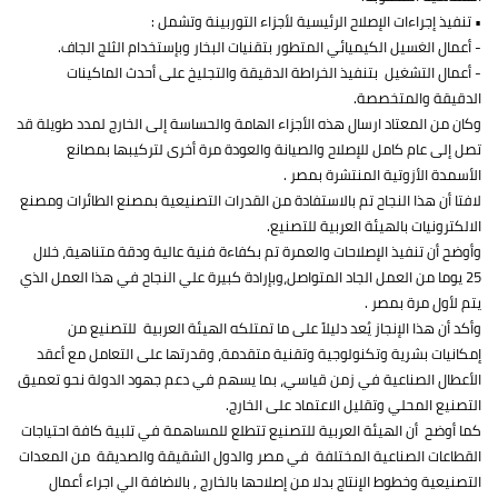
• تنفيذ إجراءات الإصلاح الرئيسية لأجزاء التوربينة وتشمل :
- أعمال الغسيل الكيميائي المتطور بتقنيات البخار وبإستخدام الثلج الجاف.
- أعمال التشغيل بتنفيذ الخراطة الدقيقة والتجليخ على أحدث الماكينات
الدقيقة والمتخصصة.
وكان من المعتاد ارسال هذه الأجزاء الهامة والحساسة إلى الخارج لمدد طويلة قد
تصل إلى عام كامل للإصلاح والصيانة والعودة مرة أخرى لتركيبها بمصانع
الأسمدة الأزوتية المنتشرة بمصر .
لافتا أن هذا النجاح تم بالاستفادة من القدرات التصنيعية بمصنع الطائرات ومصنع
الالكترونيات بالهيئة العربية للتصنيع.
وأوضح أن تنفيذ الإصلاحات والعمرة تم بكفاءة فنية عالية ودقة متناهية، خلال
25 يوما من العمل الجاد المتواصل،وبإرادة كبيرة علي النجاح في هذا العمل الذي
يتم لأول مرة بمصر .
وأكد أن هذا الإنجاز يُعد دليلاً على ما تمتلكه الهيئة العربية للتصنيع من
إمكانيات بشرية وتكنولوجية وتقنية متقدمة، وقدرتها على التعامل مع أعقد
الأعطال الصناعية في زمن قياسي، بما يسهم في دعم جهود الدولة نحو تعميق
التصنيع المحلي وتقليل الاعتماد على الخارج.
كما أوضح أن الهيئة العربية للتصنيع تتطلع للمساهمة في تلبية كافة احتياجات
القطاعات الصناعية المختلفة في مصر والدول الشقيقة والصديقة من المعدات
التصنيعية وخطوط الإنتاج بدلا من إصلاحها بالخارج , بالاضافة الي اجراء أعمال