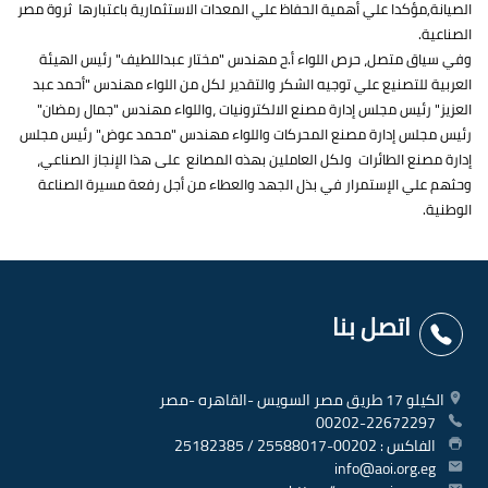
الصيانة,مؤكدا علي أهمية الحفاظ علي المعدات الاستثمارية باعتبارها ثروة مصر
الصناعية.
وفي سياق متصل، حرص اللواء أ.ح مهندس "مختار عبداللطيف" رئيس الهيئة
العربية للتصنيع علي توجيه الشكر والتقدير لكل من اللواء مهندس "أحمد عبد
العزيز" رئيس مجلس إدارة مصنع الالكترونيات ،واللواء مهندس "جمال رمضان"
رئيس مجلس إدارة مصنع المحركات واللواء مهندس "محمد عوض" رئيس مجلس
إدارة مصنع الطائرات ولكل العاملين بهذه المصانع على هذا الإنجاز الصناعي،
وحثهم علي الإستمرار في بذل الجهد والعطاء من أجل رفعة مسيرة الصناعة
الوطنية.
اتصل بنا
الكيلو 17 طريق مصر السويس -القاهره -مصر
00202-22672297
الفاكس : 00202-25588017 / 25182385
info@aoi.org.eg