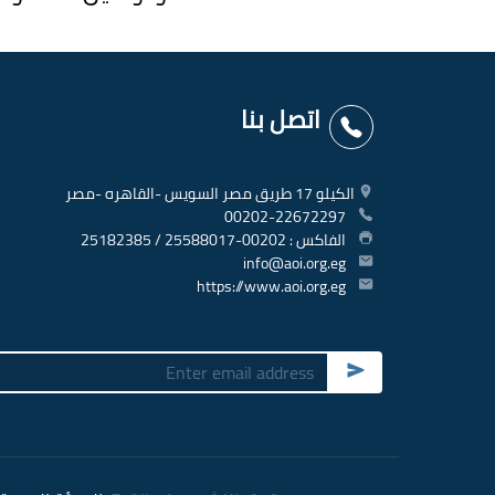
اتصل بنا
الكيلو 17 طريق مصر السويس -القاهره -مصر
00202-22672297
الفاكس : 00202-25588017 / 25182385
info@aoi.org.eg
https://www.aoi.org.eg
Submit