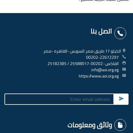
اتصل بنا
الكيلو 17 طريق مصر السويس -القاهره -مصر
00202-22672297
الفاكس : 00202-25588017 / 25182385
info@aoi.org.eg
https://www.aoi.org.eg
Submit
وثائق ومعلومات