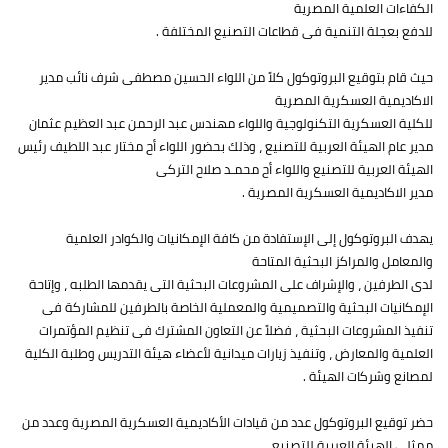
الكفاءات العلمية المصرية
للدفع بعجلة التنمية فى قطاعات التصنيع المختلفة .
حيث قام بتوقيع البروتوكول كلاً من اللواء الحسين مصطفى شرف نائب مدير
الاكاديمية العسكرية المصرية
للكلية العسكرية التكنولوجية واللواء مهندس عبد الرحمن عبد العظيم عثمان
مدير عام الهيئة العربية للتصنيع ، وذلك بحضور اللواء أح مختار عبد اللطيف رئيس
الهيئة العربية للتصنيع واللواء أح محمـد صلاح التركى
مدير الاكاديمية العسكرية المصرية .
يهدف البروتوكول إلى الإستفادة من كافة الإمكانيات والكوادر العلمية
والمعامل والمراكز البحثية المتاحة
لدى الطرفين ، والإشراف على المشروعات البحثية التى يقدمها الطلبه ، وإتاحة
الإمكانيات البحثية والتصميمية والمعملية الخاصة بالطرفين للمشاركة فى
تنفيذ المشروعات البحثية ، فضلاً عن التعاون المشترك فى تنظيم المؤتمرات
العلمية والمعارض ، وتنفيذ زيارات ميدانية لأعضاء هيئة التدريس وطلبة الكلية
لمصانع وشركات الهيئة .
حضر توقيع البروتوكول عدد من قيادات الأكاديمية العسكرية المصرية وعدد من
ممثلى الهيئة العربية للتصنيع .