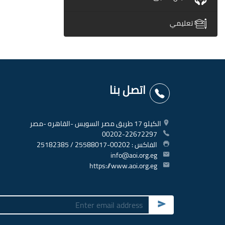
تعليمي
اتصل بنا
الكيلو 17 طريق مصر السويس -القاهره -مصر
00202-22672297
الفاكس : 00202-25588017 / 25182385
info@aoi.org.eg
https://www.aoi.org.eg
Submit