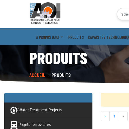
À PROPOS D’AOI
PRODUITS
CAPACITÉS TECHNOLOGIQ
PRODUITS
ACCUEIL
PRODUITS
-
Water Treatment Projects
‹
1
›
Projets ferroviaires