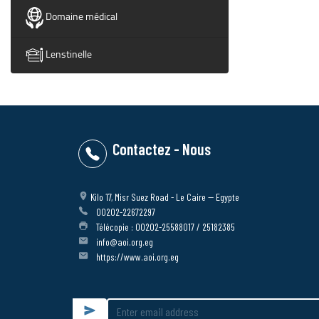
Domaine médical
Lenstinelle
Contactez - Nous
Kilo 17, Misr Suez Road - Le Caire -- Egypte
00202-22672297
Télécopie : 00202-25588017 / 25182385
info@aoi.org.eg
https://www.aoi.org.eg
Submit