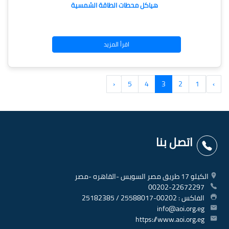
هياكل محطات الطاقة الشمسية
اقرأ المزيد
‹
5
4
3
2
1
›
اتصل بنا
الكيلو 17 طريق مصر السويس -القاهره -مصر
00202-22672297
الفاكس : 00202-25588017 / 25182385
info@aoi.org.eg
https://www.aoi.org.eg