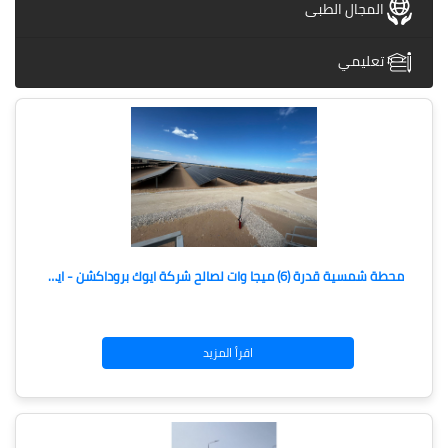
المجال الطبى
تعليمي
محطة شمسية قدرة (6) ميجا وات لصالح شركة ايوك بروداكشن - اينى الايطالية بأبو رديس البحر الاحمر
اقرأ المزيد