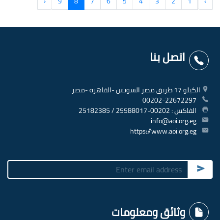
‹
9
8
7
6
5
4
3
2
1
›
اتصل بنا
الكيلو 17 طريق مصر السويس -القاهره -مصر
00202-22672297
الفاكس : 00202-25588017 / 25182385
info@aoi.org.eg
https://www.aoi.org.eg
Submit
وثائق ومعلومات